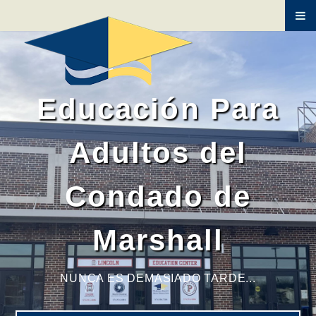
DESARROLLO INFANTIL/A>
CLIMATIZACIÓN
Educación Para
INGLÉS
Adultos
del
Condado de
Marshall
NUNCA ES DEMASIADO TARDE...